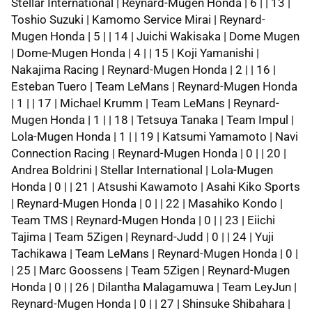
Stellar International | Reynard-Mugen Honda | 6 | | 13 |
Toshio Suzuki | Kamomo Service Mirai | Reynard-
Mugen Honda | 5 | | 14 | Juichi Wakisaka | Dome Mugen
| Dome-Mugen Honda | 4 | | 15 | Koji Yamanishi |
Nakajima Racing | Reynard-Mugen Honda | 2 | | 16 |
Esteban Tuero | Team LeMans | Reynard-Mugen Honda
| 1 | | 17 | Michael Krumm | Team LeMans | Reynard-
Mugen Honda | 1 | | 18 | Tetsuya Tanaka | Team Impul |
Lola-Mugen Honda | 1 | | 19 | Katsumi Yamamoto | Navi
Connection Racing | Reynard-Mugen Honda | 0 | | 20 |
Andrea Boldrini | Stellar International | Lola-Mugen
Honda | 0 | | 21 | Atsushi Kawamoto | Asahi Kiko Sports
| Reynard-Mugen Honda | 0 | | 22 | Masahiko Kondo |
Team TMS | Reynard-Mugen Honda | 0 | | 23 | Eiichi
Tajima | Team 5Zigen | Reynard-Judd | 0 | | 24 | Yuji
Tachikawa | Team LeMans | Reynard-Mugen Honda | 0 |
| 25 | Marc Goossens | Team 5Zigen | Reynard-Mugen
Honda | 0 | | 26 | Dilantha Malagamuwa | Team LeyJun |
Reynard-Mugen Honda | 0 | | 27 | Shinsuke Shibahara |