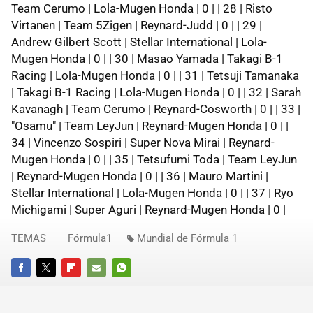
Team Cerumo | Lola-Mugen Honda | 0 | | 28 | Risto
Virtanen | Team 5Zigen | Reynard-Judd | 0 | | 29 |
Andrew Gilbert Scott | Stellar International | Lola-
Mugen Honda | 0 | | 30 | Masao Yamada | Takagi B-1
Racing | Lola-Mugen Honda | 0 | | 31 | Tetsuji Tamanaka
| Takagi B-1 Racing | Lola-Mugen Honda | 0 | | 32 | Sarah
Kavanagh | Team Cerumo | Reynard-Cosworth | 0 | | 33 |
"Osamu" | Team LeyJun | Reynard-Mugen Honda | 0 | |
34 | Vincenzo Sospiri | Super Nova Mirai | Reynard-
Mugen Honda | 0 | | 35 | Tetsufumi Toda | Team LeyJun
| Reynard-Mugen Honda | 0 | | 36 | Mauro Martini |
Stellar International | Lola-Mugen Honda | 0 | | 37 | Ryo
Michigami | Super Aguri | Reynard-Mugen Honda | 0 |
TEMAS
Fórmula1
Mundial de Fórmula 1
FACEBOOK
TWITTER
FLIPBOARD
E-
WHATSAPP
MAIL