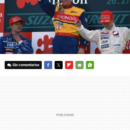
Sin comentarios
FACEBOOK
TWITTER
FLIPBOARD
E-
WHATSAPP
MAIL