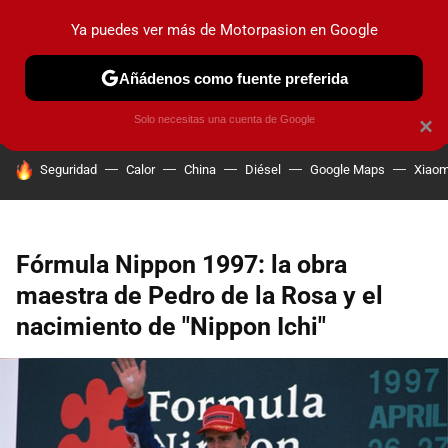
Ya puedes ver más de Motorpasion en Google
PRUEBAS
COCHES ELÉCTRICOS
OBSERVATORIO
F1
Añádenos como fuente preferida
Solo necesitas una cuenta de Google
×
HOY SE HABLA DE
Seguridad
Calor
China
Diésel
Google Maps
Xiaom
Fórmula Nippon 1997: la obra
maestra de Pedro de la Rosa y el
nacimiento de "Nippon Ichi"