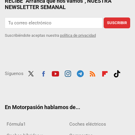
RECIBE "Arranca que nos vamos", NUESTRA
NEWSLETTER SEMANAL
SUSCRIBIR
Suscribiéndote aceptas nuestra
política de privacidad
Síguenos
Twit
Fac
Yout
Inst
Tele
RSS
Flip
Tikt
ter
ebo
ube
agra
gra
boar
ok
ok
m
m
d
En Motorpasión hablamos de...
Fórmula1
Coches eléctricos