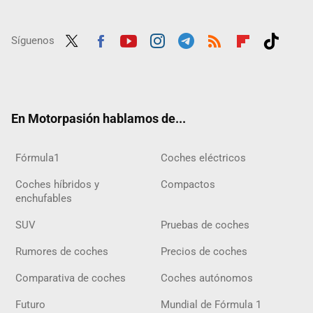
Síguenos
Twit
Fac
Yout
Inst
Tele
RSS
Flip
Tikt
ter
ebo
ube
agra
gra
boar
ok
ok
m
m
d
En Motorpasión hablamos de...
Fórmula1
Coches eléctricos
Coches híbridos y
Compactos
enchufables
SUV
Pruebas de coches
Rumores de coches
Precios de coches
Comparativa de coches
Coches autónomos
Futuro
Mundial de Fórmula 1