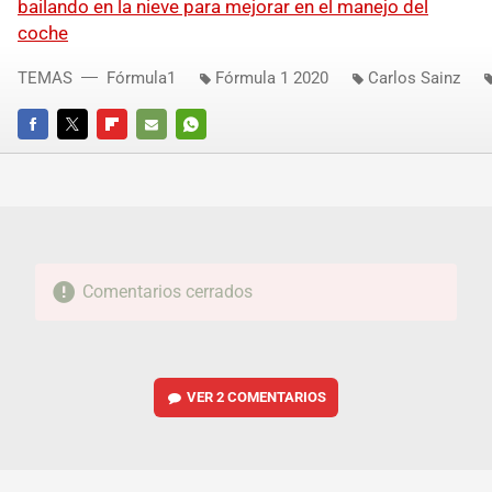
bailando en la nieve para mejorar en el manejo del
coche
TEMAS
Fórmula1
Fórmula 1 2020
Carlos Sainz
FACEBOOK
TWITTER
FLIPBOARD
E-
WHATSAPP
MAIL
Comentarios cerrados
VER
2 COMENTARIOS