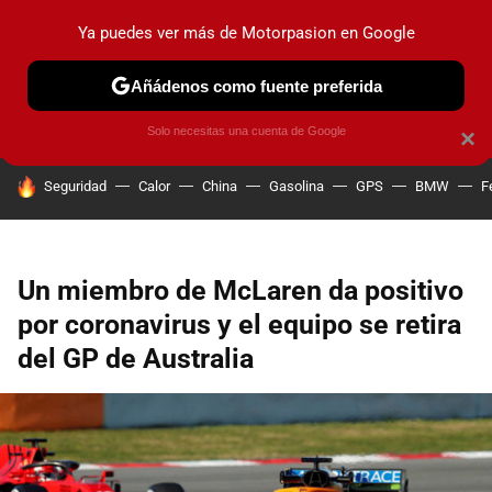
Ya puedes ver más de Motorpasion en Google
PRUEBAS
COCHES ELÉCTRICOS
OBSERVATORIO
F1
Añádenos como fuente preferida
Solo necesitas una cuenta de Google
×
HOY SE HABLA DE
Seguridad
Calor
China
Gasolina
GPS
BMW
F
Un miembro de McLaren da positivo
por coronavirus y el equipo se retira
del GP de Australia