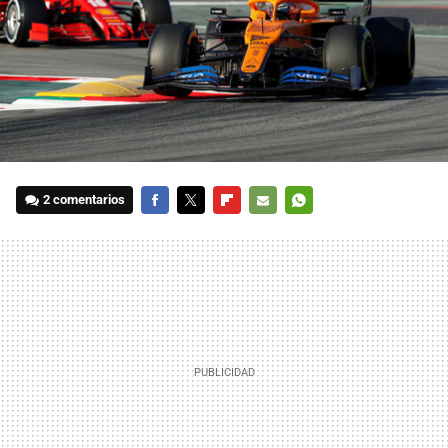
2 comentarios
FACEBOOK
TWITTER
FLIPBOARD
E-
WHATSAPP
MAIL