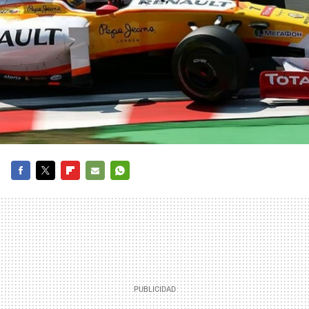
FACEBOOK
TWITTER
FLIPBOARD
E-
WHATSAPP
MAIL