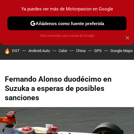
Ya puedes ver más de Motorpasion en Google
PRUEBAS
COCHES ELÉCTRICOS
OBSERVATORIO
F1
Añádenos como fuente preferida
Solo necesitas una cuenta de Google
×
HOY SE HABLA DE
DGT
Android Auto
Calor
China
GPS
Google Maps
Fernando Alonso duodécimo en
Suzuka a esperas de posibles
sanciones