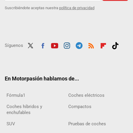
Suscribiéndote aceptas nuestra
política de privacidad
Síguenos
Twit
Fac
Yout
Inst
Tele
RSS
Flip
Tikt
ter
ebo
ube
agra
gra
boar
ok
ok
m
m
d
En Motorpasión hablamos de...
Fórmula1
Coches eléctricos
Coches híbridos y
Compactos
enchufables
SUV
Pruebas de coches