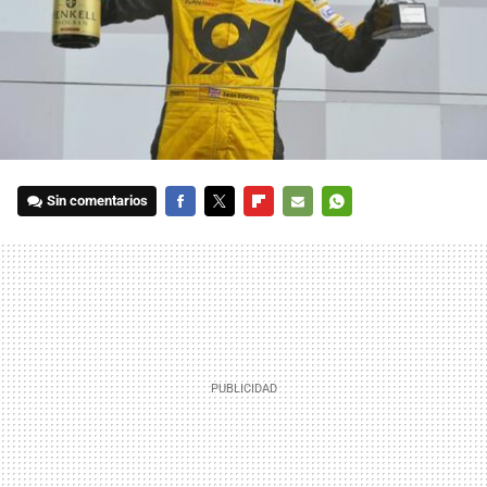
Sin comentarios
FACEBOOK
TWITTER
FLIPBOARD
E-
WHATSAPP
MAIL