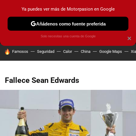
Ya puedes ver más de Motorpasion en Google
MENÚ
NUEVO
Añádenos como fuente preferida
PRUEBAS
COCHES ELÉCTRICOS
OBSERVATORIO
F1
Solo necesitas una cuenta de Google
×
HOY SE HABLA DE
Famosos
Seguridad
Calor
China
Google Maps
Xi
Fallece Sean Edwards