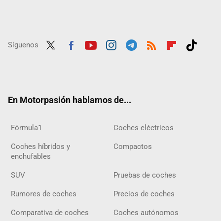
Síguenos
Twit
Fac
Yout
Inst
Tele
RSS
Flip
Tikt
ter
ebo
ube
agra
gra
boar
ok
ok
m
m
d
En Motorpasión hablamos de...
Fórmula1
Coches eléctricos
Coches híbridos y
Compactos
enchufables
SUV
Pruebas de coches
Rumores de coches
Precios de coches
Comparativa de coches
Coches autónomos