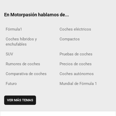
ter
ebo
ube
agra
gra
boar
ok
ok
m
m
d
En Motorpasión hablamos de...
Fórmula1
Coches eléctricos
Coches híbridos y
Compactos
enchufables
SUV
Pruebas de coches
Rumores de coches
Precios de coches
Comparativa de coches
Coches autónomos
Futuro
Mundial de Fórmula 1
VER MÁS TEMAS