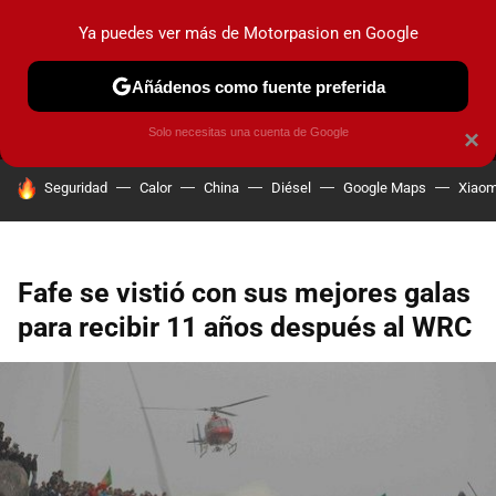
Ya puedes ver más de Motorpasion en Google
MENÚ
NUEVO
Añádenos como fuente preferida
PRUEBAS
COCHES ELÉCTRICOS
OBSERVATORIO
F1
Solo necesitas una cuenta de Google
×
HOY SE HABLA DE
Seguridad
Calor
China
Diésel
Google Maps
Xiaom
Fafe se vistió con sus mejores galas
para recibir 11 años después al WRC