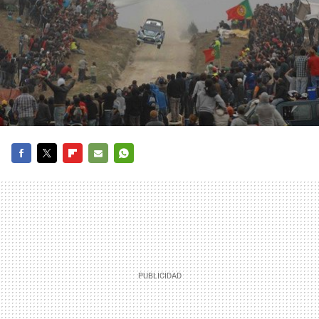
FACEBOOK
TWITTER
FLIPBOARD
E-
WHATSAPP
MAIL