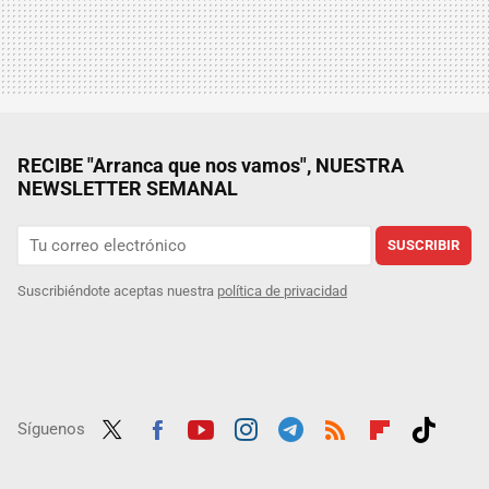
RECIBE "Arranca que nos vamos", NUESTRA
NEWSLETTER SEMANAL
SUSCRIBIR
Suscribiéndote aceptas nuestra
política de privacidad
Síguenos
Twit
Fac
Yout
Inst
Tele
RSS
Flip
Tikt