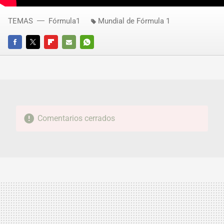
TEMAS
Fórmula1
Mundial de Fórmula 1
FACEBOOK
TWITTER
FLIPBOARD
E-
WHATSAPP
MAIL
Comentarios cerrados