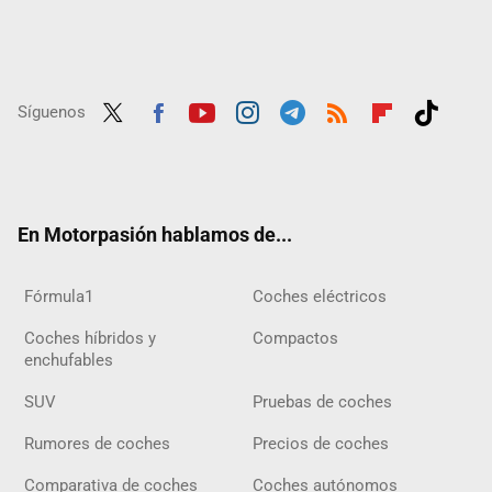
Síguenos
Twit
Fac
Yout
Inst
Tele
RSS
Flip
Tikt
ter
ebo
ube
agra
gra
boar
ok
ok
m
m
d
En Motorpasión hablamos de...
Fórmula1
Coches eléctricos
Coches híbridos y
Compactos
enchufables
SUV
Pruebas de coches
Rumores de coches
Precios de coches
Comparativa de coches
Coches autónomos