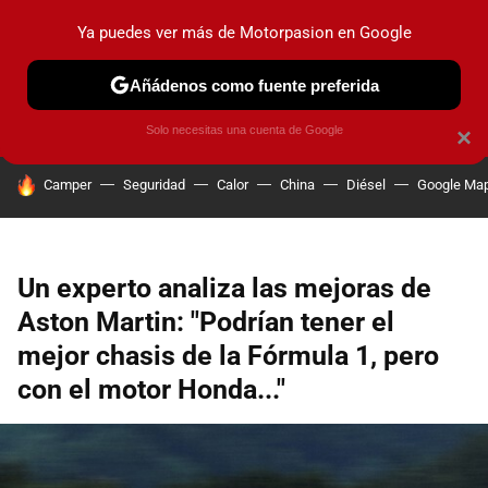
Ya puedes ver más de Motorpasion en Google
PRUEBAS
COCHES ELÉCTRICOS
OBSERVATORIO
F1
Añádenos como fuente preferida
Solo necesitas una cuenta de Google
×
HOY SE HABLA DE
Camper
Seguridad
Calor
China
Diésel
Google Ma
Un experto analiza las mejoras de
Aston Martin: "Podrían tener el
mejor chasis de la Fórmula 1, pero
con el motor Honda..."