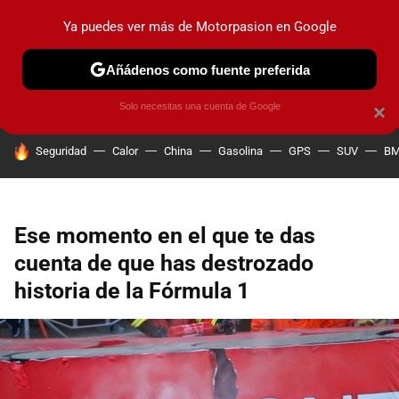
Ya puedes ver más de Motorpasion en Google
PRUEBAS
COCHES ELÉCTRICOS
OBSERVATORIO
F1
Añádenos como fuente preferida
Solo necesitas una cuenta de Google
×
HOY SE HABLA DE
Seguridad
Calor
China
Gasolina
GPS
SUV
B
Ese momento en el que te das
cuenta de que has destrozado
historia de la Fórmula 1