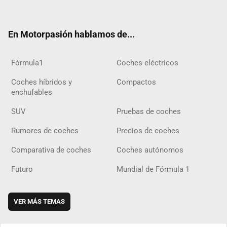
ter
ebo
ube
agra
gra
boar
ok
ok
m
m
d
En Motorpasión hablamos de...
Fórmula1
Coches eléctricos
Coches híbridos y
Compactos
enchufables
SUV
Pruebas de coches
Rumores de coches
Precios de coches
Comparativa de coches
Coches autónomos
Futuro
Mundial de Fórmula 1
VER MÁS TEMAS