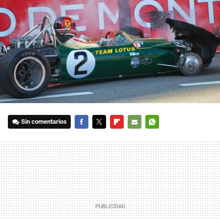
Sin comentarios
FACEBOOK
TWITTER
FLIPBOARD
E-
WHATSAPP
MAIL