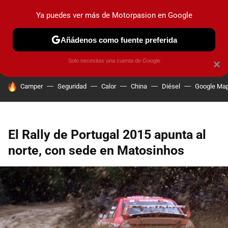
Ya puedes ver más de Motorpasion en Google
PRUEBAS
COCHES ELÉCTRICOS
OBSERVATORIO
F1
Añádenos como fuente preferida
Solo necesitas una cuenta de Google
×
HOY SE HABLA DE
Camper
Seguridad
Calor
China
Diésel
Google Ma
El Rally de Portugal 2015 apunta al
norte, con sede en Matosinhos