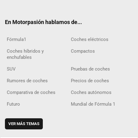
ter
ebo
ube
agra
gra
boar
ok
ok
m
m
d
En Motorpasión hablamos de...
Fórmula1
Coches eléctricos
Coches híbridos y
Compactos
enchufables
SUV
Pruebas de coches
Rumores de coches
Precios de coches
Comparativa de coches
Coches autónomos
Futuro
Mundial de Fórmula 1
VER MÁS TEMAS