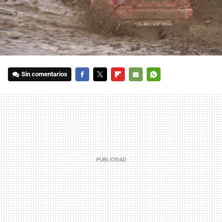
Sin comentarios
FACEBOOK
TWITTER
FLIPBOARD
E-
WHATSAPP
MAIL