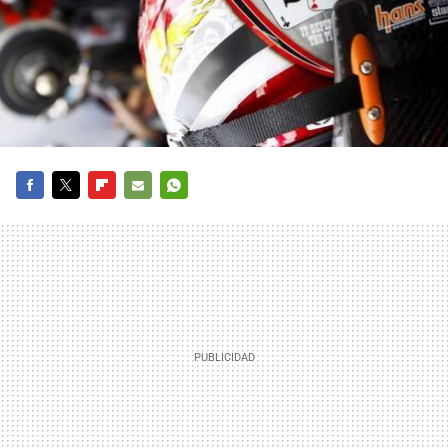
FACEBOOK
TWITTER
FLIPBOARD
E-
WHATSAPP
MAIL