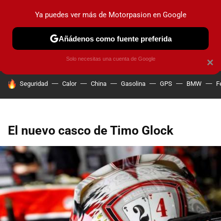
Ya puedes ver más de Motorpasion en Google
PRUEBAS
COCHES ELÉCTRICOS
OBSERVATORIO
F1
Añádenos como fuente preferida
Solo necesitas una cuenta de Google
×
HOY SE HABLA DE
Seguridad
Calor
China
Gasolina
GPS
BMW
F
El nuevo casco de Timo Glock