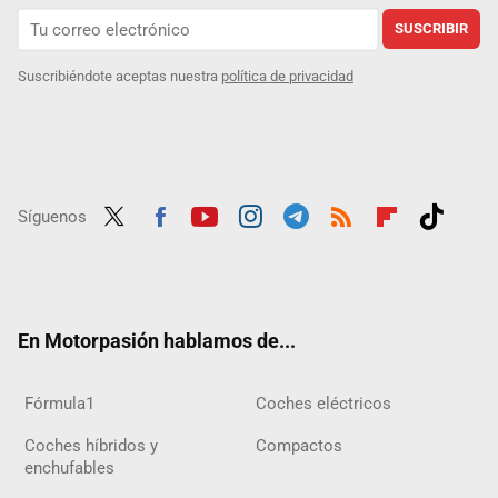
SUSCRIBIR
Suscribiéndote aceptas nuestra
política de privacidad
Síguenos
Twit
Fac
Yout
Inst
Tele
RSS
Flip
Tikt
ter
ebo
ube
agra
gra
boar
ok
ok
m
m
d
En Motorpasión hablamos de...
Fórmula1
Coches eléctricos
Coches híbridos y
Compactos
enchufables