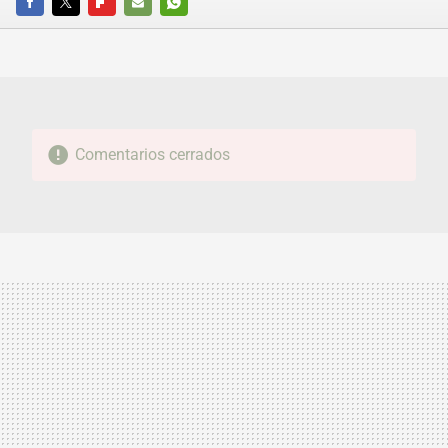
FACEBOOK
TWITTER
FLIPBOARD
E-
WHATSAPP
MAIL
Comentarios cerrados