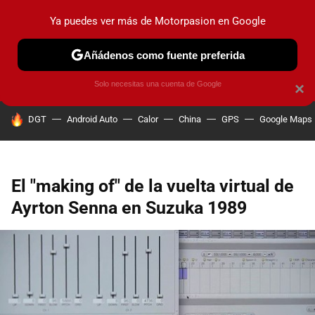
Ya puedes ver más de Motorpasion en Google
PRUEBAS
COCHES ELÉCTRICOS
OBSERVATORIO
F1
Añádenos como fuente preferida
Solo necesitas una cuenta de Google
×
HOY SE HABLA DE
DGT
Android Auto
Calor
China
GPS
Google Maps
El "making of" de la vuelta virtual de
Ayrton Senna en Suzuka 1989