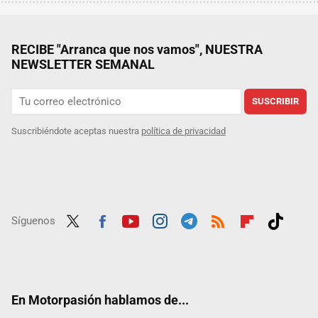
RECIBE "Arranca que nos vamos", NUESTRA
NEWSLETTER SEMANAL
SUSCRIBIR
Suscribiéndote aceptas nuestra
política de privacidad
Síguenos
Twit
Fac
Yout
Inst
Tele
RSS
Flip
Tikt
ter
ebo
ube
agra
gra
boar
ok
ok
m
m
d
En Motorpasión hablamos de...