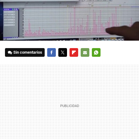
Sin comentarios
FACEBOOK
TWITTER
FLIPBOARD
E-
WHATSAPP
MAIL