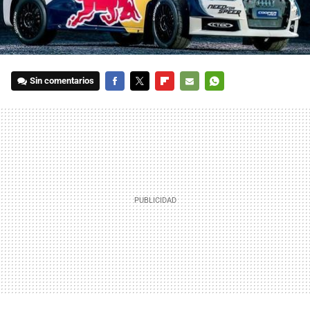
Sin comentarios
FACEBOOK
TWITTER
FLIPBOARD
E-
WHATSAPP
MAIL