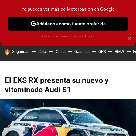
Ya puedes ver más de Motorpasion en Google
MENÚ
NUEVO
Añádenos como fuente preferida
PRUEBAS
COCHES ELÉCTRICOS
OBSERVATORIO
F1
Solo necesitas una cuenta de Google
×
HOY SE HABLA DE
Seguridad
Calor
China
Gasolina
GPS
BMW
F
El EKS RX presenta su nuevo y
vitaminado Audi S1