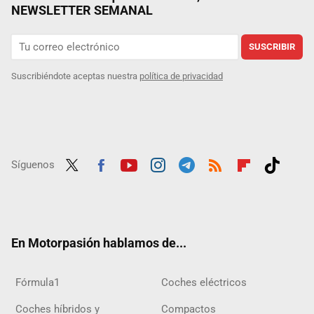
NEWSLETTER SEMANAL
SUSCRIBIR
Suscribiéndote aceptas nuestra
política de privacidad
Síguenos
Twit
Fac
Yout
Inst
Tele
RSS
Flip
Tikt
ter
ebo
ube
agra
gra
boar
ok
ok
m
m
d
En Motorpasión hablamos de...
Fórmula1
Coches eléctricos
Coches híbridos y
Compactos