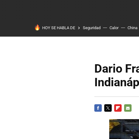
HOY SE HABLA DE
Seguridad
Calor
China
Dario Fr
Indianáp
FACEBOOK
TWITTER
FLIPBOARD
E-
MAIL