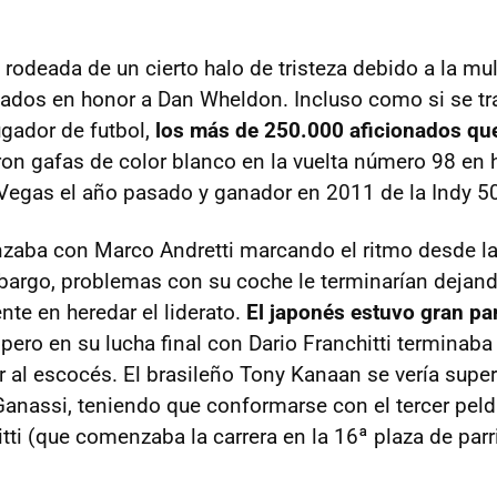
rodeada de un cierto halo de tristeza debido a la mul
ados en honor a Dan Wheldon. Incluso como si se tr
gador de futbol,
los más de 250.000 aficionados qu
ron gafas de color blanco en la vuelta número 98 en h
 Vegas el año pasado y ganador en 2011 de la Indy 5
zaba con Marco Andretti marcando el ritmo desde la
bargo, problemas con su coche le terminarían dejan
ente en heredar el liderato.
El japonés estuvo gran pa
pero en su lucha final con Dario Franchitti terminaba
ar al escocés. El brasileño Tony Kanaan se vería supe
nassi, teniendo que conformarse con el tercer peld
tti (que comenzaba la carrera en la 16ª plaza de parri