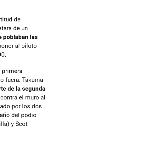
titud de
atara de un
e poblaban las
onor al piloto
00.
 primera
do fuera. Takuma
rte de la segunda
 contra el muro al
rado por los dos
año del podio
lla) y Scot