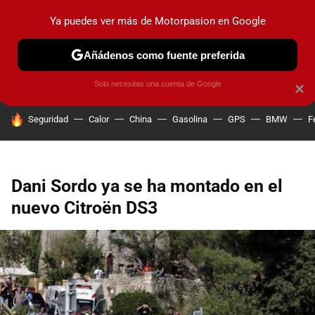
Ya puedes ver más de Motorpasion en Google
PRUEBAS
COCHES ELÉCTRICOS
OBSERVATORIO
F1
Añádenos como fuente preferida
Solo necesitas una cuenta de Google
×
HOY SE HABLA DE
Seguridad
Calor
China
Gasolina
GPS
BMW
F
Dani Sordo ya se ha montado en el
nuevo Citroën DS3