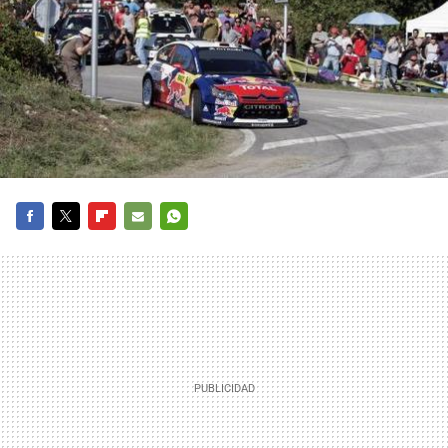
FACEBOOK
TWITTER
FLIPBOARD
E-
WHATSAPP
MAIL