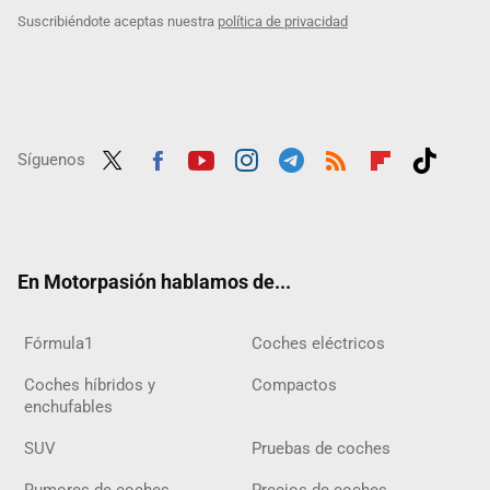
Suscribiéndote aceptas nuestra
política de privacidad
Síguenos
Twit
Fac
Yout
Inst
Tele
RSS
Flip
Tikt
ter
ebo
ube
agra
gra
boar
ok
ok
m
m
d
En Motorpasión hablamos de...
Fórmula1
Coches eléctricos
Coches híbridos y
Compactos
enchufables
SUV
Pruebas de coches