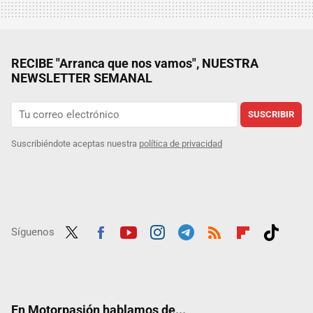
RECIBE "Arranca que nos vamos", NUESTRA
NEWSLETTER SEMANAL
SUSCRIBIR
Suscribiéndote aceptas nuestra
política de privacidad
Síguenos
Twit
Fac
Yout
Inst
Tele
RSS
Flip
Tikt
ter
ebo
ube
agra
gra
boar
ok
ok
m
m
d
En Motorpasión hablamos de...