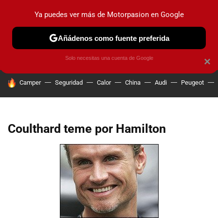
Ya puedes ver más de Motorpasion en Google
PRUEBAS
COCHES ELÉCTRICOS
OBSERVATORIO
F1
Añádenos como fuente preferida
Solo necesitas una cuenta de Google
×
HOY SE HABLA DE
Camper
Seguridad
Calor
China
Audi
Peugeot
Coulthard teme por Hamilton