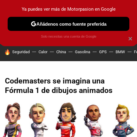
Ya puedes ver más de Motorpasion en Google
PRUEBAS
COCHES ELÉCTRICOS
OBSERVATORIO
F1
Añádenos como fuente preferida
Solo necesitas una cuenta de Google
×
HOY SE HABLA DE
Seguridad
Calor
China
Gasolina
GPS
BMW
F
Codemasters se imagina una
Fórmula 1 de dibujos animados