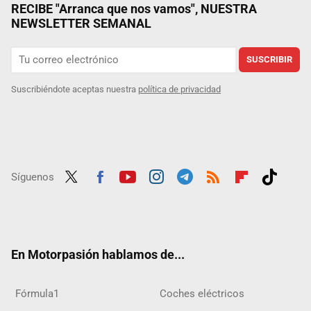
RECIBE "Arranca que nos vamos", NUESTRA
NEWSLETTER SEMANAL
SUSCRIBIR
Suscribiéndote aceptas nuestra
política de privacidad
Síguenos
Twit
Fac
Yout
Inst
Tele
RSS
Flip
Tikt
ter
ebo
ube
agra
gra
boar
ok
ok
m
m
d
En Motorpasión hablamos de...
Fórmula1
Coches eléctricos