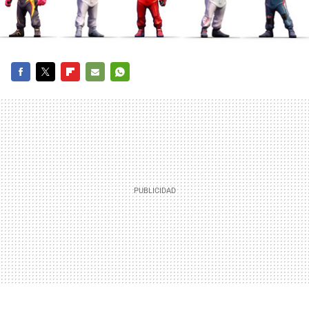
FACEBOOK
TWITTER
FLIPBOARD
E-
WHATSAPP
MAIL