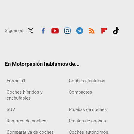
Síguenos
Twit
Fac
Yout
Inst
Tele
RSS
Flip
Tikt
ter
ebo
ube
agra
gra
boar
ok
ok
m
m
d
En Motorpasión hablamos de...
Fórmula1
Coches eléctricos
Coches híbridos y
Compactos
enchufables
SUV
Pruebas de coches
Rumores de coches
Precios de coches
Comparativa de coches
Coches autónomos