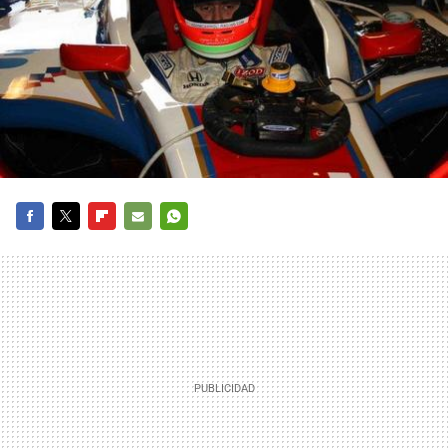
FACEBOOK
TWITTER
FLIPBOARD
E-
WHATSAPP
MAIL