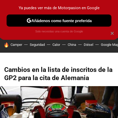
Ya puedes ver más de Motorpasion en Google
PRUEBAS
COCHES ELÉCTRICOS
OBSERVATORIO
F1
Añádenos como fuente preferida
Solo necesitas una cuenta de Google
×
HOY SE HABLA DE
Camper
Seguridad
Calor
China
Diésel
Google Ma
Cambios en la lista de inscritos de la
GP2 para la cita de Alemania