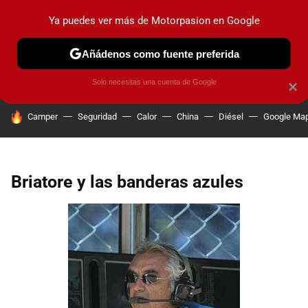
Ya puedes ver más de Motorpasion en Google
PRUEBAS
COCHES ELÉCTRICOS
OBSERVATORIO
F1
Añádenos como fuente preferida
Solo necesitas una cuenta de Google
×
HOY SE HABLA DE
Camper
Seguridad
Calor
China
Diésel
Google Ma
Briatore y las banderas azules