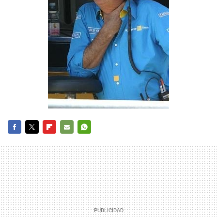
FACEBOOK
TWITTER
FLIPBOARD
E-
WHATSAPP
MAIL