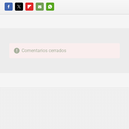
FACEBOOK
TWITTER
FLIPBOARD
E-
WHATSAPP
MAIL
Comentarios cerrados