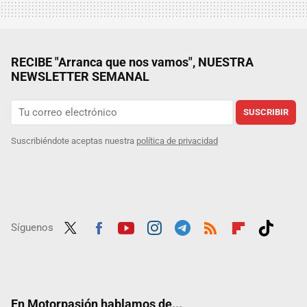
RECIBE "Arranca que nos vamos", NUESTRA
NEWSLETTER SEMANAL
SUSCRIBIR
Suscribiéndote aceptas nuestra
política de privacidad
Síguenos
Twit
Fac
Yout
Inst
Tele
RSS
Flip
Tikt
ter
ebo
ube
agra
gra
boar
ok
ok
m
m
d
En Motorpasión hablamos de...