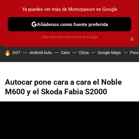
Ya puedes ver más de Motorpasion en Google
PRUEBAS
COCHES ELÉCTRICOS
OBSERVATORIO
F1
Añádenos como fuente preferida
Solo necesitas una cuenta de Google
×
HOY SE HABLA DE
DGT
Android Auto
Calor
China
Google Maps
Pors
Autocar pone cara a cara el Noble
M600 y el Skoda Fabia S2000