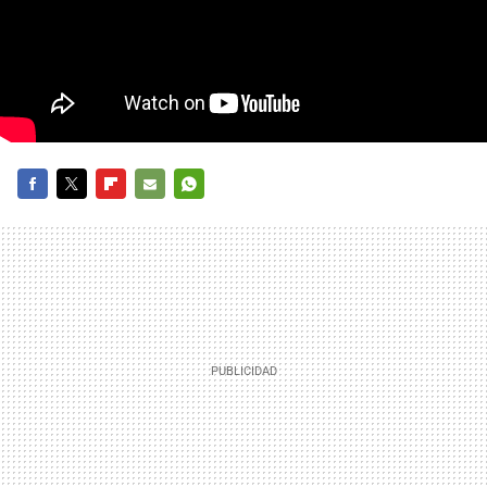
FACEBOOK
TWITTER
FLIPBOARD
E-
WHATSAPP
MAIL