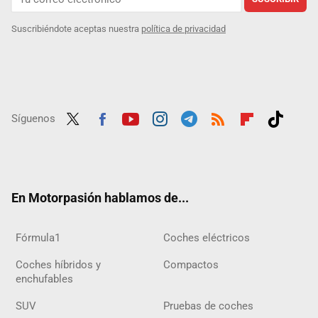
Suscribiéndote aceptas nuestra
política de privacidad
Síguenos
Twit
Fac
Yout
Inst
Tele
RSS
Flip
Tikt
ter
ebo
ube
agra
gra
boar
ok
ok
m
m
d
En Motorpasión hablamos de...
Fórmula1
Coches eléctricos
Coches híbridos y
Compactos
enchufables
SUV
Pruebas de coches