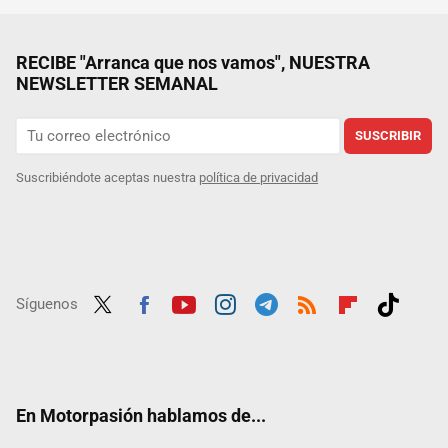
RECIBE "Arranca que nos vamos", NUESTRA
NEWSLETTER SEMANAL
SUSCRIBIR
Suscribiéndote aceptas nuestra
política de privacidad
Síguenos
Twit
Fac
Yout
Inst
Tele
RSS
Flip
Tikt
ter
ebo
ube
agra
gra
boar
ok
ok
m
m
d
En Motorpasión hablamos de...