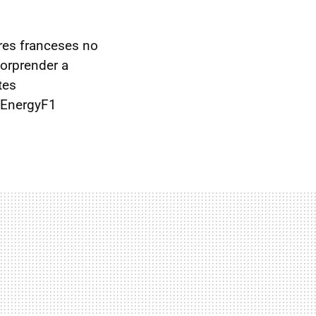
res franceses no
sorprender a
tes
l EnergyF1