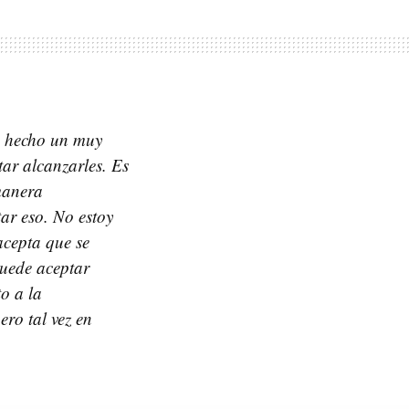
ha hecho un muy
tar alcanzarles. Es
manera
ar eso. No estoy
acepta que se
puede aceptar
o a la
ro tal vez en