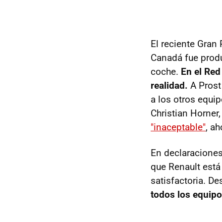
El reciente Gran 
Canadá fue produ
coche.
En el Red
realidad.
A Prost 
a los otros equip
Christian Horner,
"inaceptable"
, a
En declaracione
que Renault está
satisfactoria. D
todos los equipo