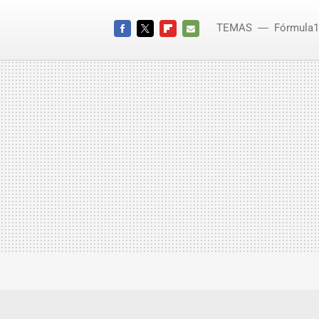
TEMAS
Fórmula1
FACEBOOK
TWITTER
FLIPBOARD
E-
MAIL