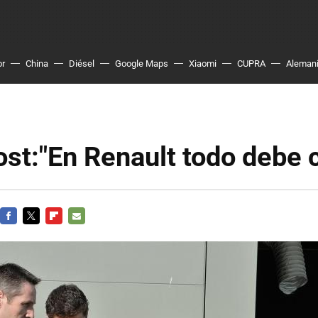
or
China
Diésel
Google Maps
Xiaomi
CUPRA
Aleman
ost:"En Renault todo debe 
FACEBOOK
TWITTER
FLIPBOARD
E-
MAIL