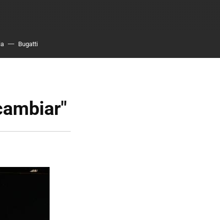
ia
Bugatti
cambiar"