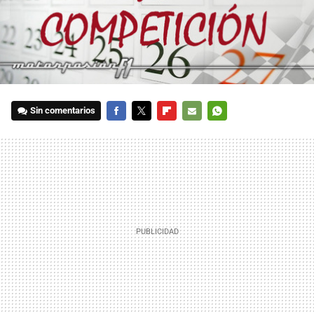
Sin comentarios
FACEBOOK
TWITTER
FLIPBOARD
E-
WHATSAPP
MAIL