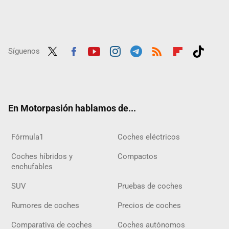
Síguenos
Twit
Fac
Yout
Inst
Tele
RSS
Flip
Tikt
ter
ebo
ube
agra
gra
boar
ok
ok
m
m
d
En Motorpasión hablamos de...
Fórmula1
Coches eléctricos
Coches híbridos y
Compactos
enchufables
SUV
Pruebas de coches
Rumores de coches
Precios de coches
Comparativa de coches
Coches autónomos