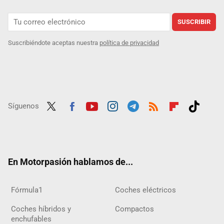
SUSCRIBIR
Suscribiéndote aceptas nuestra
política de privacidad
Síguenos
Twit
Fac
Yout
Inst
Tele
RSS
Flip
Tikt
ter
ebo
ube
agra
gra
boar
ok
ok
m
m
d
En Motorpasión hablamos de...
Fórmula1
Coches eléctricos
Coches híbridos y
Compactos
enchufables