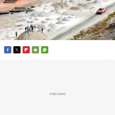
FACEBOOK
TWITTER
FLIPBOARD
E-
WHATSAPP
MAIL