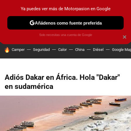
Ya puedes ver más de Motorpasion en Google
PRUEBAS
COCHES ELÉCTRICOS
OBSERVATORIO
F1
Añádenos como fuente preferida
Solo necesitas una cuenta de Google
×
HOY SE HABLA DE
Camper
Seguridad
Calor
China
Diésel
Google Ma
Adiós Dakar en África. Hola "Dakar"
en sudamérica