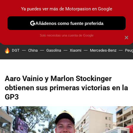
Ya puedes ver más de Motorpasion en Google
PRUEBAS
COCHES ELÉCTRICOS
OBSERVATORIO
F1
Añádenos como fuente preferida
Solo necesitas una cuenta de Google
×
HOY SE HABLA DE
DGT
China
Gasolina
Xiaomi
Mercedes-Benz
Peug
Aaro Vainio y Marlon Stockinger
obtienen sus primeras victorias en la
GP3