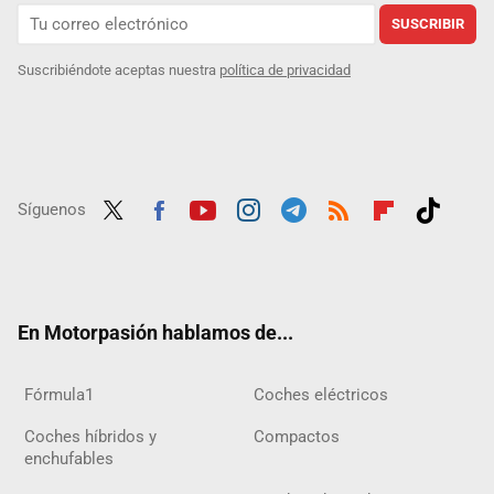
SUSCRIBIR
Suscribiéndote aceptas nuestra
política de privacidad
Síguenos
Twit
Fac
Yout
Inst
Tele
RSS
Flip
Tikt
ter
ebo
ube
agra
gra
boar
ok
ok
m
m
d
En Motorpasión hablamos de...
Fórmula1
Coches eléctricos
Coches híbridos y
Compactos
enchufables