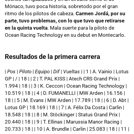
Mónaco, tuvo poca historia, sobretodo por el gran
ritmo de los pilotos de cabeza.
Carmen Jordá, por su
parte, tuvo problemas, con lo que tuvo que retirarse
en la quinta vuelta
. Mala suerte para la piloto de
Ocean Racing Technology en su debut en Montecarlo.
Resultados de la primera carrera
|
Pos
|
Piloto
|
Equipo
|
Dif
|
Vueltas
| | 1 | A. Vainio | Lotus
GP | / | 18 | | 2 | T. PAL KISS | Atech CRS Grand Prix |
1.994 | 18 | | 3 | K. Ceccon | Ocean Racing Technology |
10.519 | 18 | | 4 | D. FUMANELLI | MW Arden | 16.156 |
18 | | 5 | M. Evans | MW Arden | 17.789 | 18 | | 6 | D. Abt |
Lotus GP | 18.169 | 18 | | 7 | A. Félix Da Costa | Carlin |
18.548 | 18 | | 8 | M. Stöckinger | Status Grand Prix |
20.440 | 18 | | 9 | T. Ellinas | Marussia Manor Racing |
20.733 | 18 | | 10 | A. Brundle | Carlin | 25.083 | 18 | | 11 |