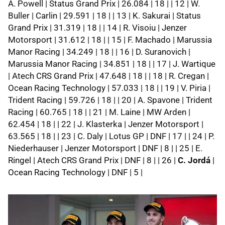
A. Powell | Status Grand Prix | 26.084 | 18 | | 12 | W.
Buller | Carlin | 29.591 | 18 | | 13 | K. Sakurai | Status
Grand Prix | 31.319 | 18 | | 14 | R. Visoiu | Jenzer
Motorsport | 31.612 | 18 | | 15 | F. Machado | Marussia
Manor Racing | 34.249 | 18 | | 16 | D. Suranovich |
Marussia Manor Racing | 34.851 | 18 | | 17 | J. Wartique
| Atech CRS Grand Prix | 47.648 | 18 | | 18 | R. Cregan |
Ocean Racing Technology | 57.033 | 18 | | 19 | V. Piria |
Trident Racing | 59.726 | 18 | | 20 | A. Spavone | Trident
Racing | 60.765 | 18 | | 21 | M. Laine | MW Arden |
62.454 | 18 | | 22 | J. Klasterka | Jenzer Motorsport |
63.565 | 18 | | 23 | C. Daly | Lotus GP | DNF | 17 | | 24 | P.
Niederhauser | Jenzer Motorsport | DNF | 8 | | 25 | E.
Ringel | Atech CRS Grand Prix | DNF | 8 | | 26 |
C. Jordá
|
Ocean Racing Technology | DNF | 5 |