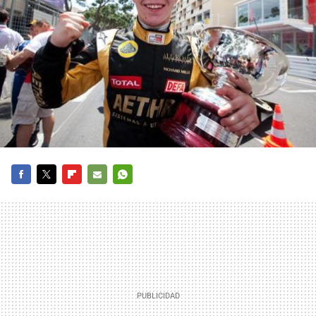
FACEBOOK
TWITTER
FLIPBOARD
E-
WHATSAPP
MAIL