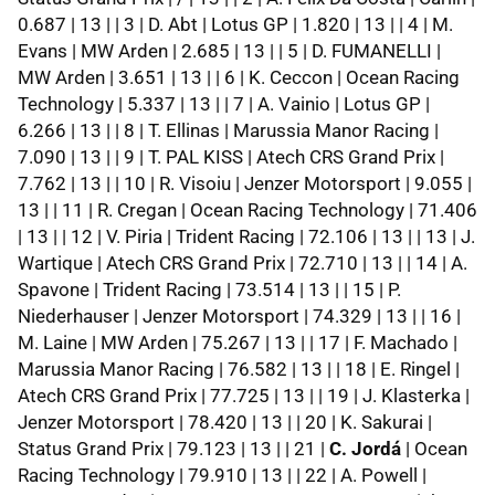
0.687 | 13 | | 3 | D. Abt | Lotus GP | 1.820 | 13 | | 4 | M.
Evans | MW Arden | 2.685 | 13 | | 5 | D. FUMANELLI |
MW Arden | 3.651 | 13 | | 6 | K. Ceccon | Ocean Racing
Technology | 5.337 | 13 | | 7 | A. Vainio | Lotus GP |
6.266 | 13 | | 8 | T. Ellinas | Marussia Manor Racing |
7.090 | 13 | | 9 | T. PAL KISS | Atech CRS Grand Prix |
7.762 | 13 | | 10 | R. Visoiu | Jenzer Motorsport | 9.055 |
13 | | 11 | R. Cregan | Ocean Racing Technology | 71.406
| 13 | | 12 | V. Piria | Trident Racing | 72.106 | 13 | | 13 | J.
Wartique | Atech CRS Grand Prix | 72.710 | 13 | | 14 | A.
Spavone | Trident Racing | 73.514 | 13 | | 15 | P.
Niederhauser | Jenzer Motorsport | 74.329 | 13 | | 16 |
M. Laine | MW Arden | 75.267 | 13 | | 17 | F. Machado |
Marussia Manor Racing | 76.582 | 13 | | 18 | E. Ringel |
Atech CRS Grand Prix | 77.725 | 13 | | 19 | J. Klasterka |
Jenzer Motorsport | 78.420 | 13 | | 20 | K. Sakurai |
Status Grand Prix | 79.123 | 13 | | 21 |
C. Jordá
| Ocean
Racing Technology | 79.910 | 13 | | 22 | A. Powell |