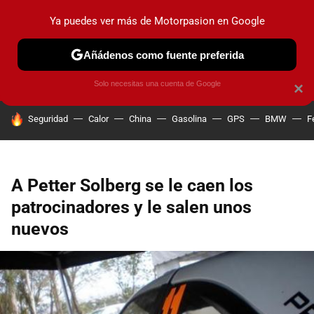
Ya puedes ver más de Motorpasion en Google
PRUEBAS
COCHES ELÉCTRICOS
OBSERVATORIO
F1
Añádenos como fuente preferida
Solo necesitas una cuenta de Google
×
HOY SE HABLA DE
Seguridad
Calor
China
Gasolina
GPS
BMW
F
A Petter Solberg se le caen los
patrocinadores y le salen unos
nuevos