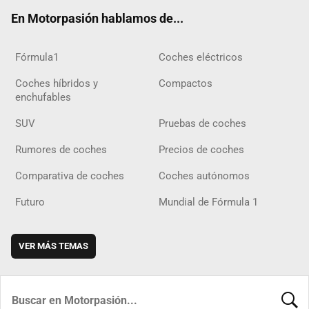
ok
m
m
d
En Motorpasión hablamos de...
Fórmula1
Coches eléctricos
Coches híbridos y
Compactos
enchufables
SUV
Pruebas de coches
Rumores de coches
Precios de coches
Comparativa de coches
Coches autónomos
Futuro
Mundial de Fórmula 1
VER MÁS TEMAS