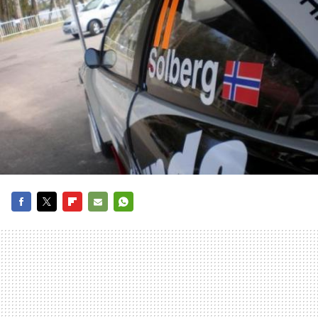
FACEBOOK
TWITTER
FLIPBOARD
E-
WHATSAPP
MAIL