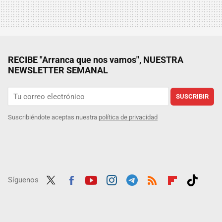
RECIBE "Arranca que nos vamos", NUESTRA
NEWSLETTER SEMANAL
SUSCRIBIR
Suscribiéndote aceptas nuestra
política de privacidad
Síguenos
Twit
Fac
Yout
Inst
Tele
RSS
Flip
Tikt
ter
ebo
ube
agra
gra
boar
ok