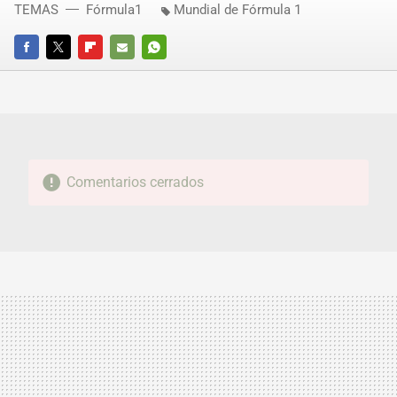
TEMAS
Fórmula1
Mundial de Fórmula 1
FACEBOOK
TWITTER
FLIPBOARD
E-
WHATSAPP
MAIL
Comentarios cerrados