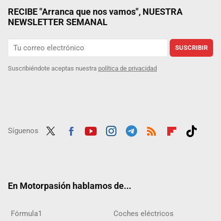
RECIBE "Arranca que nos vamos", NUESTRA
NEWSLETTER SEMANAL
SUSCRIBIR
Suscribiéndote aceptas nuestra
política de privacidad
Síguenos
Twit
Fac
Yout
Inst
Tele
RSS
Flip
Tikt
ter
ebo
ube
agra
gra
boar
ok
ok
m
m
d
En Motorpasión hablamos de...
Fórmula1
Coches eléctricos