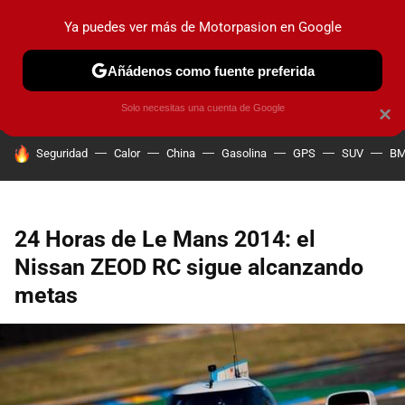
Ya puedes ver más de Motorpasion en Google
PRUEBAS
COCHES ELÉCTRICOS
OBSERVATORIO
F1
Añádenos como fuente preferida
Solo necesitas una cuenta de Google
×
HOY SE HABLA DE
Seguridad
Calor
China
Gasolina
GPS
SUV
B
24 Horas de Le Mans 2014: el
Nissan ZEOD RC sigue alcanzando
metas