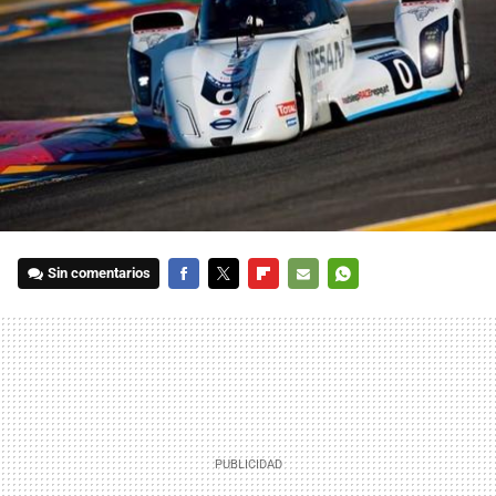
Sin comentarios
FACEBOOK
TWITTER
FLIPBOARD
E-
WHATSAPP
MAIL