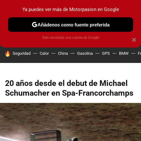
Ya puedes ver más de Motorpasion en Google
PRUEBAS
COCHES ELÉCTRICOS
OBSERVATORIO
F1
Añádenos como fuente preferida
Solo necesitas una cuenta de Google
×
HOY SE HABLA DE
Seguridad
Calor
China
Gasolina
GPS
BMW
F
20 años desde el debut de Michael
Schumacher en Spa-Francorchamps