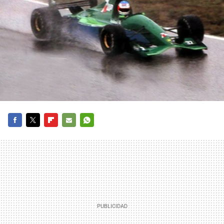
FACEBOOK
TWITTER
FLIPBOARD
E-
WHATSAPP
MAIL