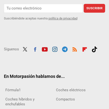
SUSCRIBIR
Suscribiéndote aceptas nuestra
política de privacidad
Síguenos
Twit
Fac
Yout
Inst
Tele
RSS
Flip
Tikt
ter
ebo
ube
agra
gra
boar
ok
ok
m
m
d
En Motorpasión hablamos de...
Fórmula1
Coches eléctricos
Coches híbridos y
Compactos
enchufables