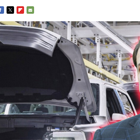
ACEBOOK
TWITTER
FLIPBOARD
E-
MAIL