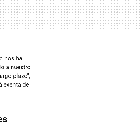
ro nos ha
o a nuestro
argo plazo",
á exenta de
es