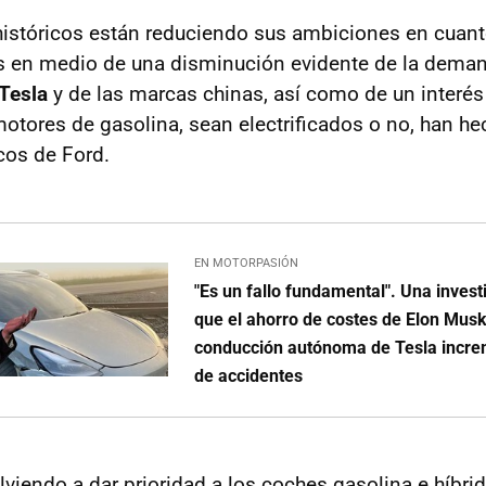
históricos están reduciendo sus ambiciones en cuant
s en medio de una disminución evidente de la deman
Tesla
y de las marcas chinas, así como de un interé
otores de gasolina, sean electrificados o no, han he
cos de Ford.
EN MOTORPASIÓN
"Es un fallo fundamental". Una inves
que el ahorro de costes de Elon Musk
conducción autónoma de Tesla incre
de accidentes
lviendo a dar prioridad a los coches gasolina e híbr