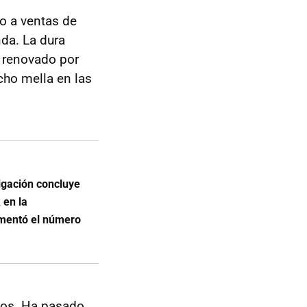
o a ventas de
da. La dura
s renovado por
cho mella en las
tigación concluye
 en la
mentó el número
idos. Ha pasado