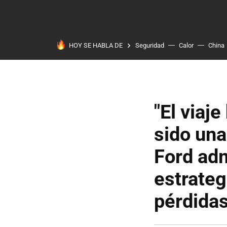
HOY SE HABLA DE
Seguridad
Calor
China
"El viaj
sido una
Ford adm
estrateg
pérdida