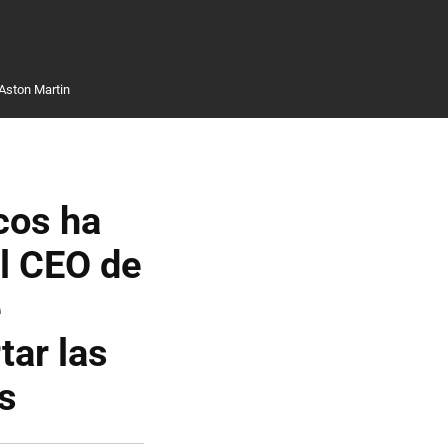
Aston Martin
icos ha
El CEO de
e
tar las
s