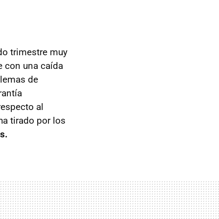
do trimestre muy
e con una caída
blemas de
rantía
respecto al
ha tirado por los
s.