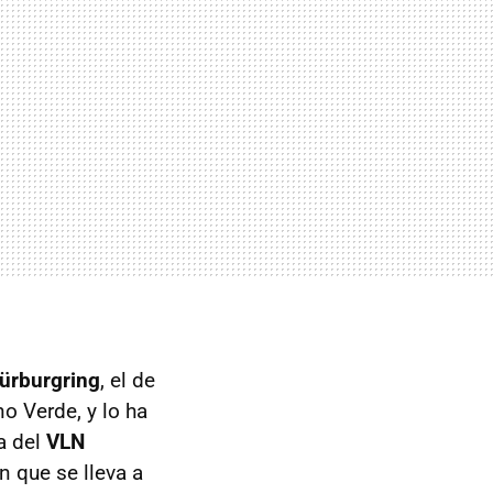
Nürburgring
, el de
no Verde, y lo ha
a del
VLN
n que se lleva a