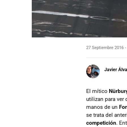
27 Septiembre 2016
Javier Álv
El mítico
Nürbur
utilizan para ve
manos de un
Fo
se trata del ante
competición
. En