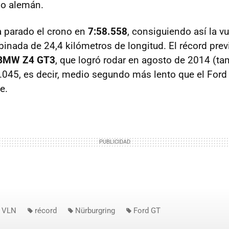
do alemán.
ha parado el crono en
7:58.558
, consiguiendo así la v
inada de 24,4 kilómetros de longitud. El récord prev
BMW Z4 GT3
, que logró rodar en agosto de 2014 (ta
.045, es decir, medio segundo más lento que el Ford
e.
VLN
récord
Nürburgring
Ford GT