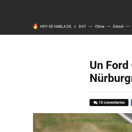
HOY SE HABLA DE
DGT
China
Diésel
Un Ford 
Nürburg
13 comentarios