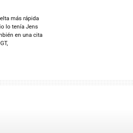
uelta más rápida
io lo tenía Jens
mbién en una cita
 GT,