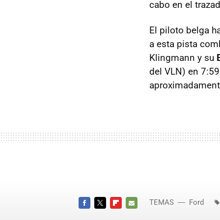
cabo en el traza
El piloto belga 
a esta pista comb
Klingmann y su
del VLN) en 7:59
aproximadament
TEMAS
Ford
FACEBOOK
TWITTER
FLIPBOARD
E-