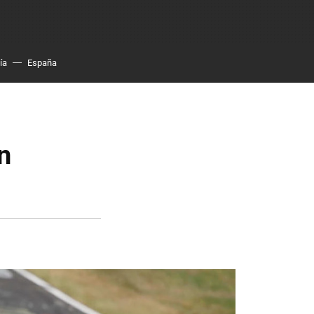
ía
España
n