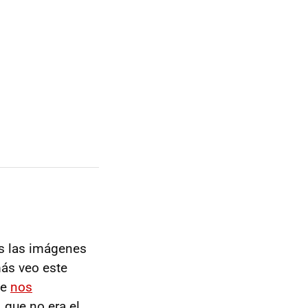
as las imágenes
ás veo este
ue
nos
, que no era el