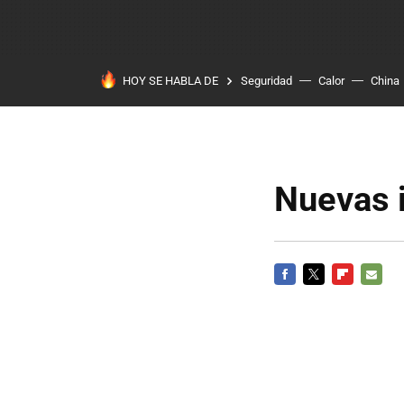
HOY SE HABLA DE
Seguridad
Calor
China
Nuevas 
FACEBOOK
TWITTER
FLIPBOARD
E-
MAIL