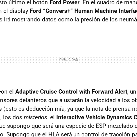
esto último el botón
Ford Power
. En el cuadro de ma
 el display
Ford “Convers+” Human Machine Interfa
os irá mostrando datos como la presión de los neumá
con el
Adaptive Cruise Control with Forward Alert
, u
nsores delanteros que ajustarán la velocidad a los o
(esto es deducción mía, ya que la nota de prensa no
a, los dos
misterios
, el
Interactive Vehicle Dynamics C
que supongo que será una especie de ESP mezclado c
o. Supongo que el HLA será un control de tracción par