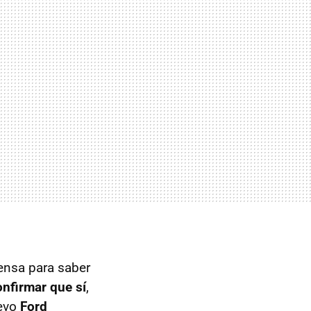
rensa para saber
nfirmar que sí
,
uevo
Ford