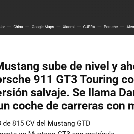
lor
China
Google Maps
Xiaomi
CUPRA
Porsche
Ale
Mustang sube de nivel y ah
orsche 911 GT3 Touring c
rsión salvaje. Se llama D
un coche de carreras con 
8 de 815 CV del Mustang GTD