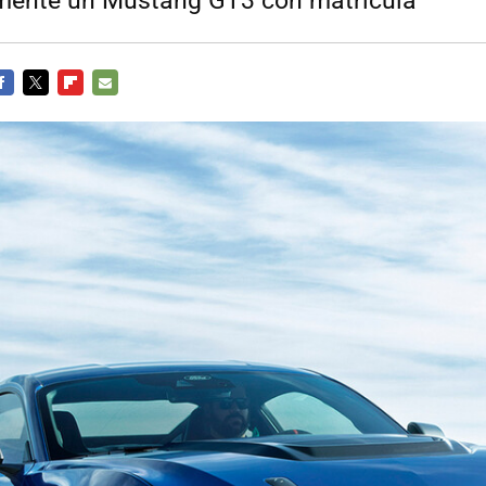
mente un Mustang GT3 con matrícula
ACEBOOK
TWITTER
FLIPBOARD
E-
MAIL