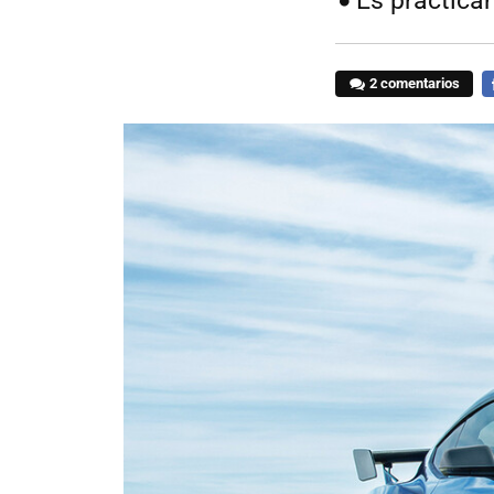
Es práctica
2 comentarios
F