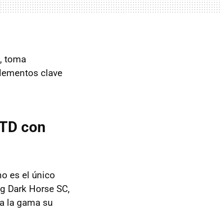
”, toma
elementos clave
GTD con
no es el único
ng Dark Horse SC,
 a la gama su