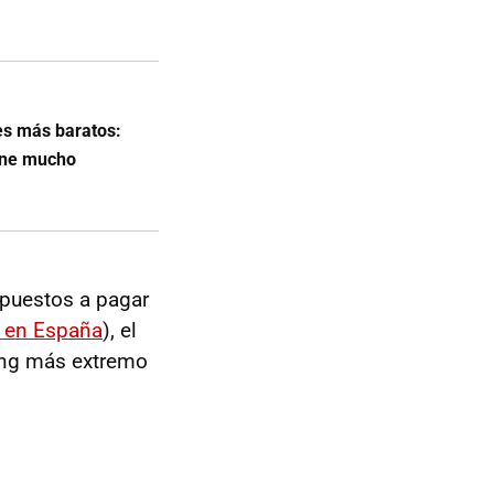
hes más baratos:
iene mucho
puestos a pagar
, en España
), el
ang más extremo