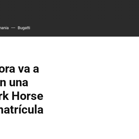
mania
Bugatti
ora va a
on una
ark Horse
matrícula