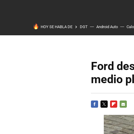
HOY SE HABLA DE
DGT
Android Auto
Calo
Ford des
medio pl
FACEBOOK
TWITTER
FLIPBOARD
E-
MAIL