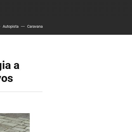
Autopista
Caravana
ia a
vos