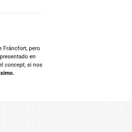
 Fráncfort, pero
e presentado en
el
concept
, si nos
óximo.