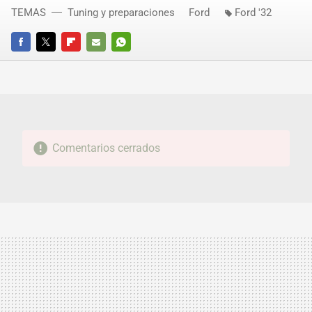
TEMAS
Tuning y preparaciones
Ford
Ford '32
FACEBOOK
TWITTER
FLIPBOARD
E-
WHATSAPP
MAIL
Comentarios cerrados