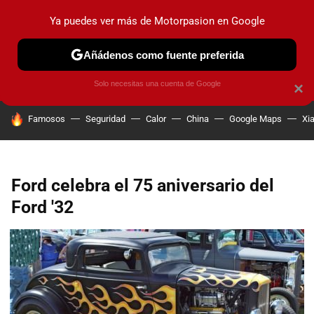
Ya puedes ver más de Motorpasion en Google
PRUEBAS
COCHES ELÉCTRICOS
OBSERVATORIO
F1
Añádenos como fuente preferida
Solo necesitas una cuenta de Google
×
HOY SE HABLA DE
Famosos
Seguridad
Calor
China
Google Maps
Xi
Ford celebra el 75 aniversario del
Ford '32