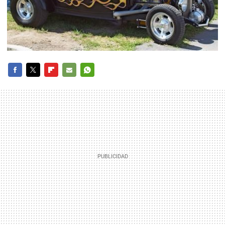
FACEBOOK
TWITTER
FLIPBOARD
E-
WHATSAPP
MAIL