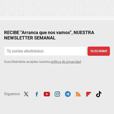
RECIBE "Arranca que nos vamos", NUESTRA
NEWSLETTER SEMANAL
SUSCRIBIR
Suscribiéndote aceptas nuestra
política de privacidad
Síguenos
Twit
Fac
Yout
Inst
Tele
RSS
Flip
Tikt
ter
ebo
ube
agra
gra
boar
ok