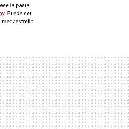
viese la pasta
ay
. Puede ser
a megaestrella