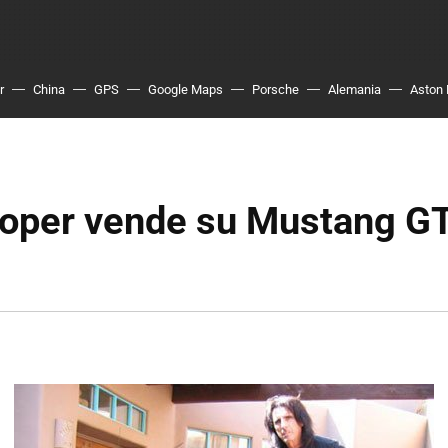
r
China
GPS
Google Maps
Porsche
Alemania
Aston 
ooper vende su Mustang G