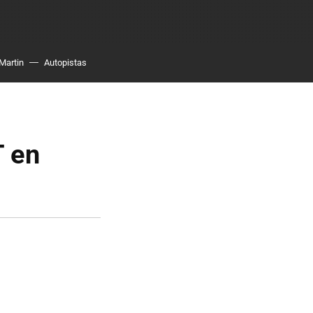
Martin
Autopistas
T en