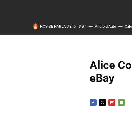
HOY SE HABLA DE
DGT
Android Auto
Calo
Alice C
eBay
FACEBOOK
TWITTER
FLIPBOARD
E-
MAIL