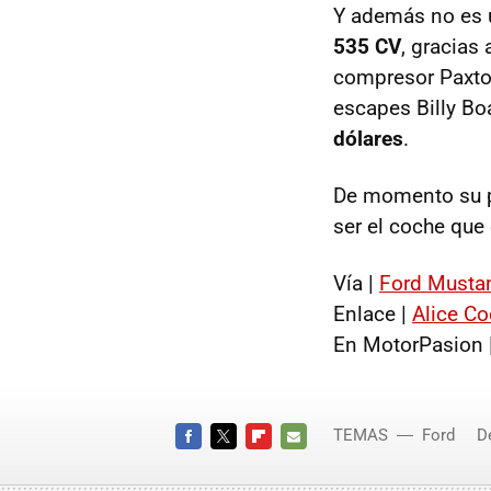
Y además no es u
535 CV
, gracias
compresor Paxton
escapes Billy Bo
dólares
.
De momento su p
ser el coche que 
Vía |
Ford Musta
Enlace |
Alice C
En MotorPasion 
TEMAS
Ford
D
FACEBOOK
TWITTER
FLIPBOARD
E-
MAIL