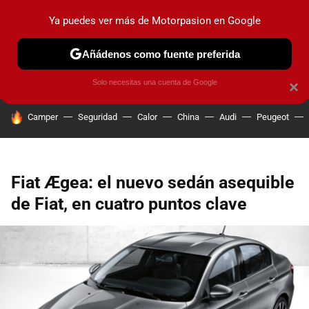
Ya puedes ver más de Motorpasion en Google
PRUEBAS
COCHES ELÉCTRICOS
OBSERVATORIO
F1
Añádenos como fuente preferida
Solo necesitas una cuenta de Google
×
HOY SE HABLA DE
Camper
Seguridad
Calor
China
Audi
Peugeot
Fiat Ægea: el nuevo sedán asequible
de Fiat, en cuatro puntos clave