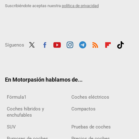
Suscribiéndote aceptas nuestra
política de privacidad
Síguenos
Twit
Fac
Yout
Inst
Tele
RSS
Flip
Tikt
ter
ebo
ube
agra
gra
boar
ok
ok
m
m
d
En Motorpasión hablamos de...
Fórmula1
Coches eléctricos
Coches híbridos y
Compactos
enchufables
SUV
Pruebas de coches
Rumores de coches
Precios de coches