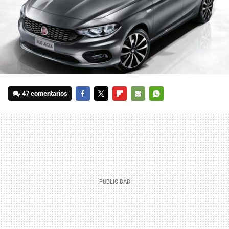
47 comentarios
FACEBOOK
TWITTER
FLIPBOARD
E-
WHATSAPP
MAIL