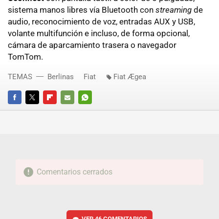
sistema manos libres vía Bluetooth con
streaming
de
audio, reconocimiento de voz, entradas AUX y USB,
volante multifunción e incluso, de forma opcional,
cámara de aparcamiento trasera o navegador
TomTom.
TEMAS
Berlinas
Fiat
Fiat Ægea
FACEBOOK
TWITTER
FLIPBOARD
E-
WHATSAPP
MAIL
Comentarios cerrados
VER
46 COMENTARIOS