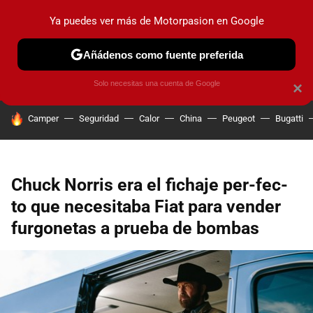
Ya puedes ver más de Motorpasion en Google
PRUEBAS
COCHES ELÉCTRICOS
OBSERVATORIO
F1
Añádenos como fuente preferida
Solo necesitas una cuenta de Google
×
HOY SE HABLA DE
Camper
Seguridad
Calor
China
Peugeot
Bugatti
Chuck Norris era el fichaje per-fec-
to que necesitaba Fiat para vender
furgonetas a prueba de bombas