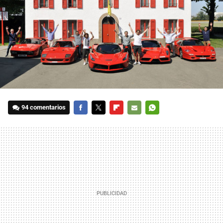
94 comentarios
FACEBOOK
TWITTER
FLIPBOARD
E-
WHATSAPP
MAIL