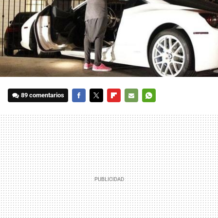
89 comentarios
FACEBOOK
TWITTER
FLIPBOARD
E-
WHATSAPP
MAIL