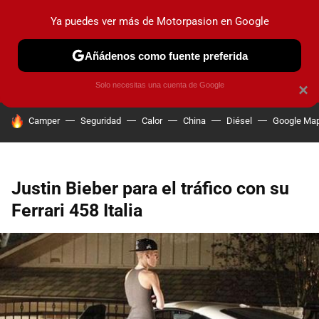
Ya puedes ver más de Motorpasion en Google
PRUEBAS
COCHES ELÉCTRICOS
OBSERVATORIO
F1
Añádenos como fuente preferida
Solo necesitas una cuenta de Google
×
HOY SE HABLA DE
Camper
Seguridad
Calor
China
Diésel
Google Ma
Justin Bieber para el tráfico con su
Ferrari 458 Italia