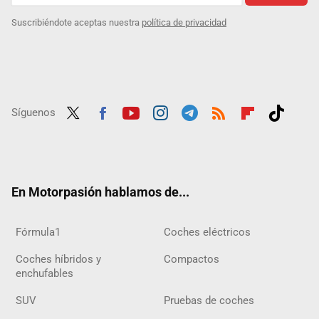
Suscribiéndote aceptas nuestra
política de privacidad
Síguenos
Twit
Fac
Yout
Inst
Tele
RSS
Flip
Tikt
ter
ebo
ube
agra
gra
boar
ok
ok
m
m
d
En Motorpasión hablamos de...
Fórmula1
Coches eléctricos
Coches híbridos y
Compactos
enchufables
SUV
Pruebas de coches