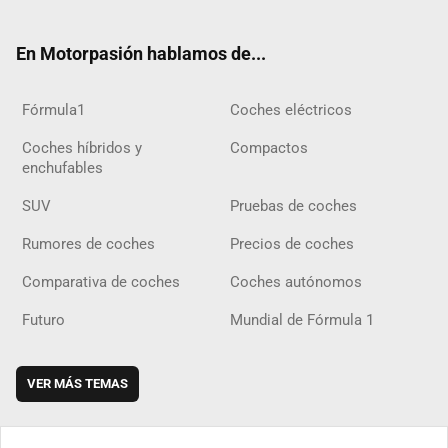
ter
ebo
ube
agra
gra
boar
ok
ok
m
m
d
En Motorpasión hablamos de...
Fórmula1
Coches eléctricos
Coches híbridos y
Compactos
enchufables
SUV
Pruebas de coches
Rumores de coches
Precios de coches
Comparativa de coches
Coches autónomos
Futuro
Mundial de Fórmula 1
VER MÁS TEMAS