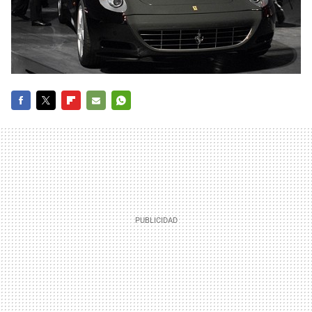
FACEBOOK
TWITTER
FLIPBOARD
E-
WHATSAPP
MAIL