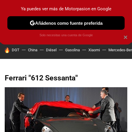
Ya puedes ver más de Motorpasion en Google
PRUEBAS
COCHES ELÉCTRICOS
OBSERVATORIO
F1
Añádenos como fuente preferida
Solo necesitas una cuenta de Google
×
HOY SE HABLA DE
DGT
China
Diésel
Gasolina
Xiaomi
Mercedes-Be
Ferrari "612 Sessanta"