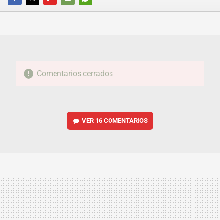
FACEBOOK
TWITTER
FLIPBOARD
E-
WHATSAPP
MAIL
Comentarios cerrados
VER
16 COMENTARIOS