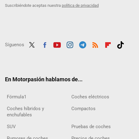
Suscribiéndote aceptas nuestra
política de privacidad
Síguenos
Twit
Fac
Yout
Inst
Tele
RSS
Flip
Tikt
ter
ebo
ube
agra
gra
boar
ok
ok
m
m
d
En Motorpasión hablamos de...
Fórmula1
Coches eléctricos
Coches híbridos y
Compactos
enchufables
SUV
Pruebas de coches
Rumores de coches
Precios de coches