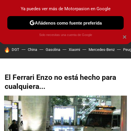
Ya puedes ver más de Motorpasion en Google
PRUEBAS
COCHES ELÉCTRICOS
OBSERVATORIO
F1
Añádenos como fuente preferida
Solo necesitas una cuenta de Google
×
HOY SE HABLA DE
DGT
China
Gasolina
Xiaomi
Mercedes-Benz
Peug
El Ferrari Enzo no está hecho para
cualquiera...