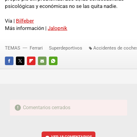
psicológicas y económicas no se las quita nadie.
Vía |
Bilfeber
Más información |
Jalopnik
TEMAS
Ferrari
Superdeportivos
Accidentes de coche
FACEBOOK
TWITTER
FLIPBOARD
E-
WHATSAPP
MAIL
Comentarios cerrados
VER
18 COMENTARIOS