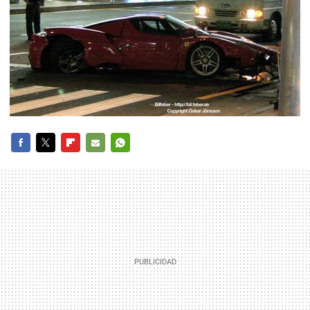
FACEBOOK
TWITTER
FLIPBOARD
E-
WHATSAPP
MAIL