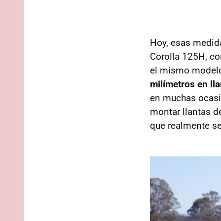
Hoy, esas medida
Corolla 125H, co
el mismo modelo
milímetros en ll
en muchas ocasio
montar llantas d
que realmente s