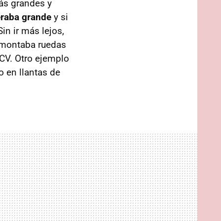
ás grandes y
eraba grande
y si
in ir más lejos,
, montaba ruedas
CV. Otro ejemplo
o en llantas de