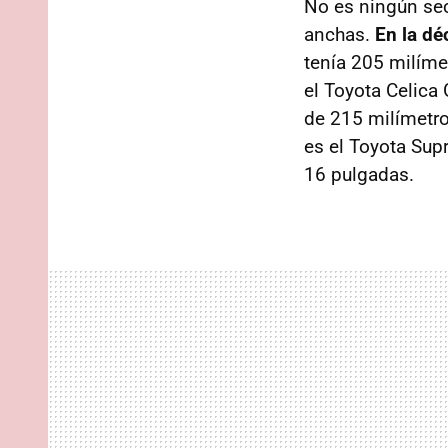
No es ningún sec
anchas.
En la dé
tenía 205 milíme
el Toyota Celica
de 215 milímetro
es el Toyota Sup
16 pulgadas.