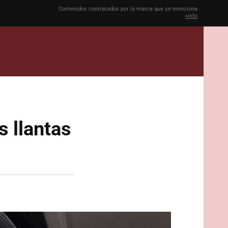
Contenidos contratados por la marca que se menciona
+info
s llantas