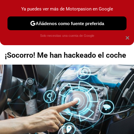
Motorpasión
Contenidos contratados por la
Ya puedes ver más de Motorpasion en Google
marca que se menciona
+info
Añádenos como fuente preferida
Espacio Toyota
Solo necesitas una cuenta de Google
×
¡Socorro! Me han hackeado el coche