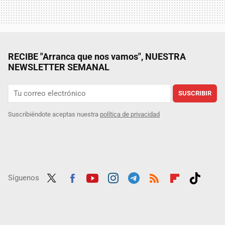
RECIBE "Arranca que nos vamos", NUESTRA
NEWSLETTER SEMANAL
SUSCRIBIR
Suscribiéndote aceptas nuestra
política de privacidad
Síguenos
Twit
Fac
Yout
Inst
Tele
RSS
Flip
Tikt
ter
ebo
ube
agra
gra
boar
ok
ok
m
m
d