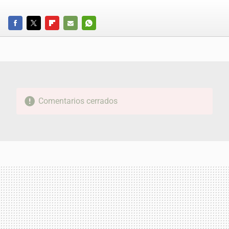
FACEBOOK
TWITTER
FLIPBOARD
E-
WHATSAPP
MAIL
Comentarios cerrados