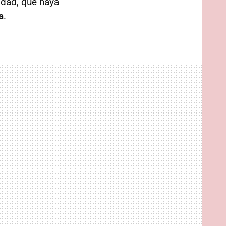
dad, que haya
a
.