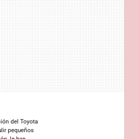
ción del Toyota
ulir pequeños
ón, le han