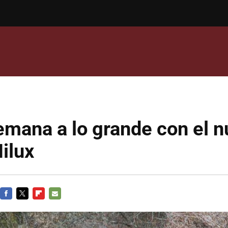
emana a lo grande con el 
ilux
FACEBOOK
TWITTER
FLIPBOARD
E-
MAIL