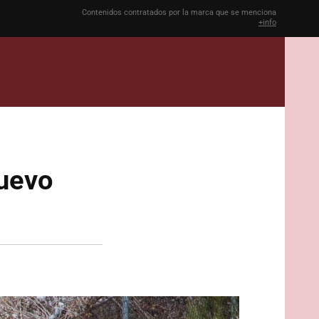
Contenidos contratados por la marca que se menciona
+info
nuevo