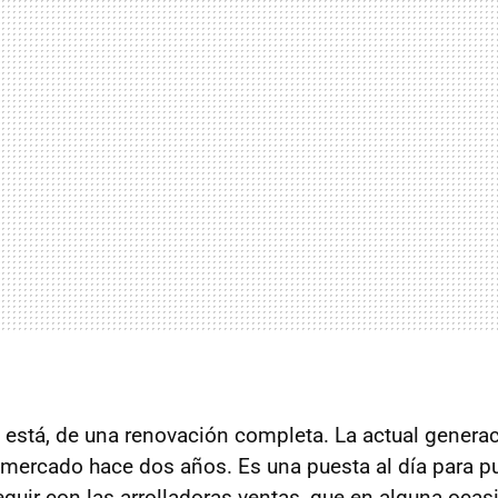
ro está, de una renovación completa. La actual genera
l mercado hace dos años. Es una puesta al día para p
eguir con las arrolladoras ventas, que en alguna ocasi