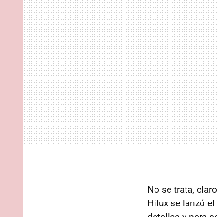
No se trata, cla
Hilux se lanzó e
detalles y para s