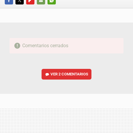
FACEBOOK
TWITTER
FLIPBOARD
E-
WHATSAPP
MAIL
Comentarios cerrados
VER
2 COMENTARIOS