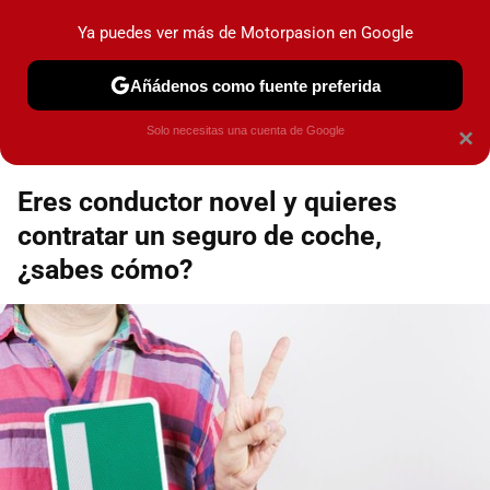
Motorpasión
Contenidos contratados por la
Ya puedes ver más de Motorpasion en Google
marca que se menciona
+info
Añádenos como fuente preferida
Espacio Toyota
Solo necesitas una cuenta de Google
×
Eres conductor novel y quieres
contratar un seguro de coche,
¿sabes cómo?