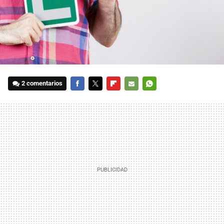
2 comentarios
FACEBOOK
TWITTER
FLIPBOARD
E-
WHATSAPP
MAIL