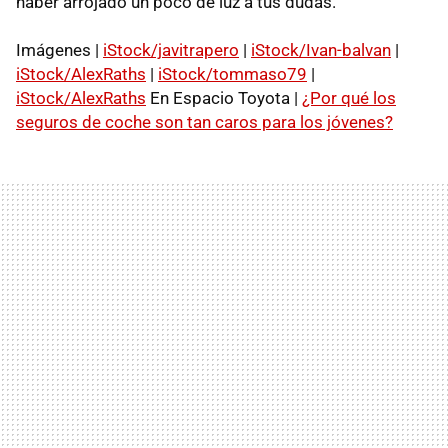
haber arrojado un poco de luz a tus dudas.
Imágenes |
iStock/javitrapero
|
iStock/Ivan-balvan
|
iStock/AlexRaths
|
iStock/tommaso79
|
iStock/AlexRaths
En Espacio Toyota |
¿Por qué los
seguros de coche son tan caros para los jóvenes?