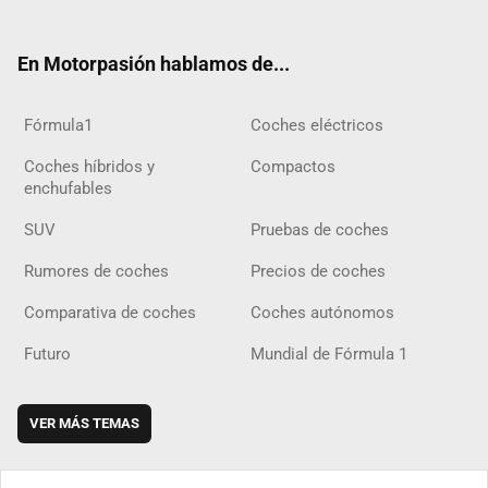
ter
ebo
ube
agra
gra
boar
ok
ok
m
m
d
En Motorpasión hablamos de...
Fórmula1
Coches eléctricos
Coches híbridos y
Compactos
enchufables
SUV
Pruebas de coches
Rumores de coches
Precios de coches
Comparativa de coches
Coches autónomos
Futuro
Mundial de Fórmula 1
VER MÁS TEMAS