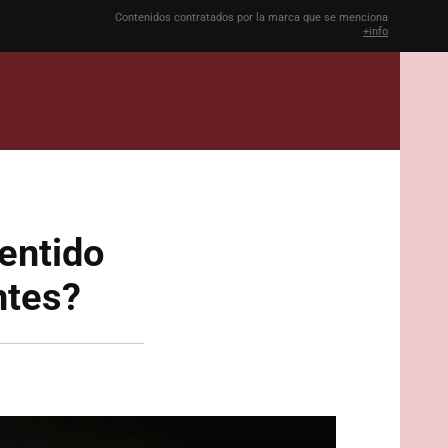
Contenidos contratados por la marca que se menciona
+info
entido
ntes?