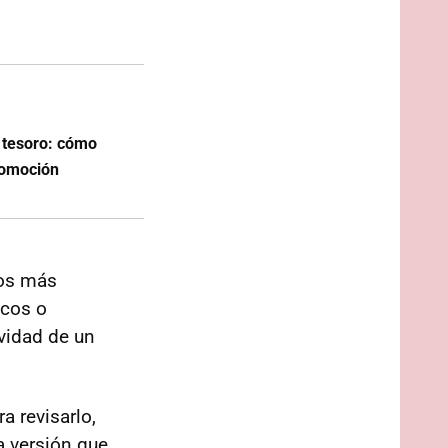
n tesoro: cómo
utomoción
los más
icos o
vidad de un
a revisarlo,
a versión que