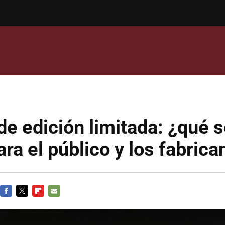
e edición limitada: ¿qué s
ara el público y los fabrica
FACEBOOK
TWITTER
FLIPBOARD
E-
MAIL