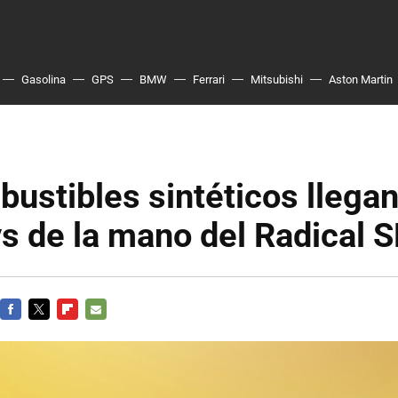
Gasolina
GPS
BMW
Ferrari
Mitsubishi
Aston Martin
ustibles sintéticos llegan
s de la mano del Radical 
FACEBOOK
TWITTER
FLIPBOARD
E-
MAIL