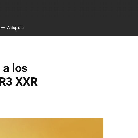
Autopista
 a los
SR3 XXR