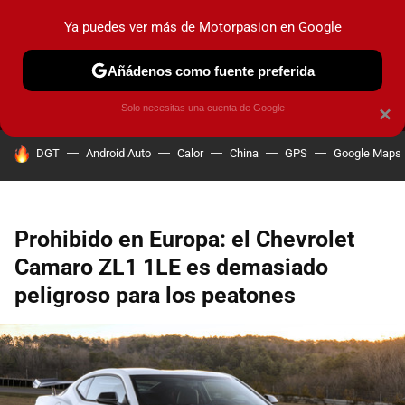
Ya puedes ver más de Motorpasion en Google
MENÚ
NUEVO
Añádenos como fuente preferida
PRUEBAS
COCHES ELÉCTRICOS
OBSERVATORIO
F1
Solo necesitas una cuenta de Google
×
HOY SE HABLA DE
DGT
Android Auto
Calor
China
GPS
Google Maps
Prohibido en Europa: el Chevrolet
Camaro ZL1 1LE es demasiado
peligroso para los peatones