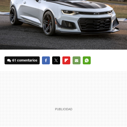
61 comentarios
FACEBOOK
TWITTER
FLIPBOARD
E-
WHATSAPP
MAIL