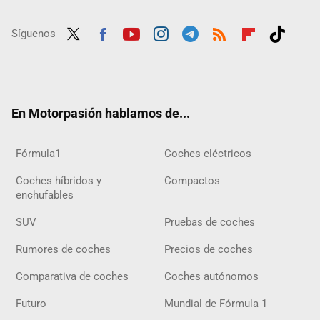
Síguenos
Twit
Fac
Yout
Inst
Tele
RSS
Flip
Tikt
ter
ebo
ube
agra
gra
boar
ok
ok
m
m
d
En Motorpasión hablamos de...
Fórmula1
Coches eléctricos
Coches híbridos y
Compactos
enchufables
SUV
Pruebas de coches
Rumores de coches
Precios de coches
Comparativa de coches
Coches autónomos
Futuro
Mundial de Fórmula 1