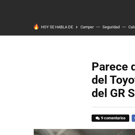
HOY SE HABLA DE
Camper
Seguridad
Cal
Parece 
del Toyo
del GR 
9 comentarios
F