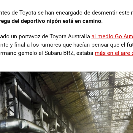
ntes de Toyota se han encargado de desmentir este 
rega del deportivo nipón está en camino
.
mado un portavoz de Toyota Australia
al medio Go Aut
nto y final a los rumores que hacían pensar que el
fu
hermano gemelo el Subaru BRZ, estaba
más en el aire