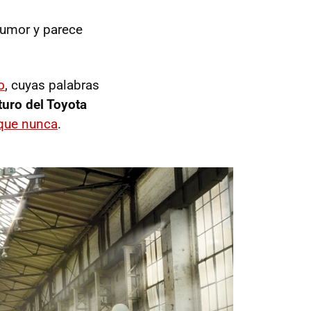
rumor y parece
o
, cuyas palabras
turo del Toyota
 que nunca
.