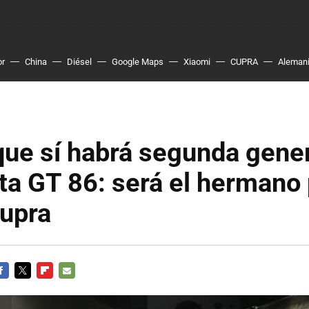
or
China
Diésel
Google Maps
Xiaomi
CUPRA
Aleman
que sí habrá segunda gene
ta GT 86: será el herman
Supra
ACEBOOK
TWITTER
FLIPBOARD
E-
MAIL