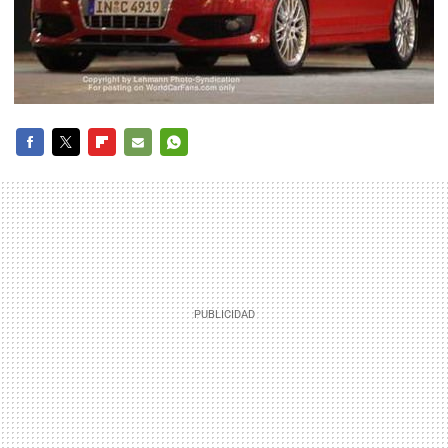
FACEBOOK
TWITTER
FLIPBOARD
E-
WHATSAPP
MAIL