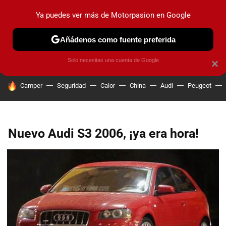
Ya puedes ver más de Motorpasion en Google
PRUEBAS
COCHES ELÉCTRICOS
OBSERVATORIO
F1
Añádenos como fuente preferida
Solo necesitas una cuenta de Google
×
HOY SE HABLA DE
Camper
Seguridad
Calor
China
Audi
Peugeot
Nuevo Audi S3 2006, ¡ya era hora!