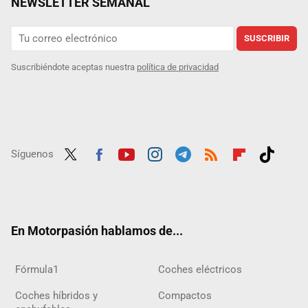
NEWSLETTER SEMANAL
SUSCRIBIR
Suscribiéndote aceptas nuestra
política de privacidad
Síguenos
Twit
Fac
Yout
Inst
Tele
RSS
Flip
Tikt
ter
ebo
ube
agra
gra
boar
ok
ok
m
m
d
En Motorpasión hablamos de...
Fórmula1
Coches eléctricos
Coches híbridos y
Compactos