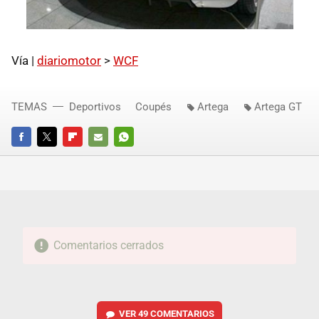
Vía |
diariomotor
>
WCF
TEMAS
Deportivos
Coupés
Artega
Artega GT
FACEBOOK
TWITTER
FLIPBOARD
E-
WHATSAPP
MAIL
Comentarios cerrados
VER
49 COMENTARIOS