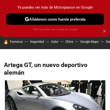
Ya puedes ver más de Motorpasion en Google
PRUEBAS
COCHES ELÉCTRICOS
OBSERVATORIO
F1
Añádenos como fuente preferida
Solo necesitas una cuenta de Google
×
HOY SE HABLA DE
Famosos
Seguridad
Calor
China
Google Maps
Xi
Artega GT, un nuevo deportivo
alemán