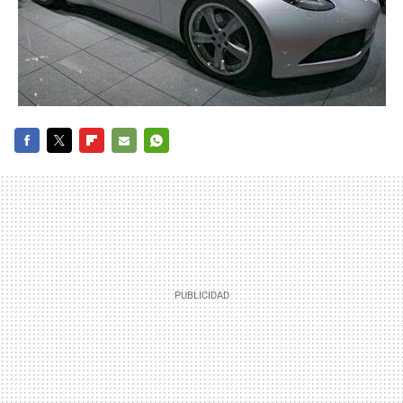
FACEBOOK
TWITTER
FLIPBOARD
E-
WHATSAPP
MAIL