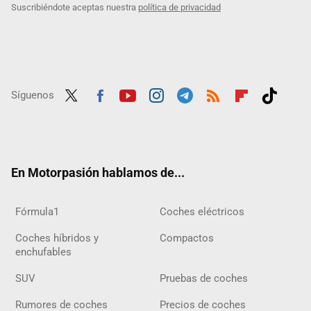
Suscribiéndote aceptas nuestra
política de privacidad
Síguenos
Twit
Fac
Yout
Inst
Tele
RSS
Flip
Tikt
ter
ebo
ube
agra
gra
boar
ok
ok
m
m
d
En Motorpasión hablamos de...
Fórmula1
Coches eléctricos
Coches híbridos y
Compactos
enchufables
SUV
Pruebas de coches
Rumores de coches
Precios de coches