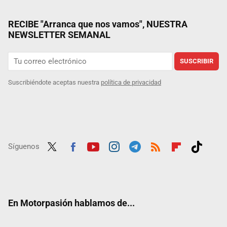
RECIBE "Arranca que nos vamos", NUESTRA
NEWSLETTER SEMANAL
SUSCRIBIR
Suscribiéndote aceptas nuestra
política de privacidad
Síguenos
Twit
Fac
Yout
Inst
Tele
RSS
Flip
Tikt
ter
ebo
ube
agra
gra
boar
ok
ok
m
m
d
En Motorpasión hablamos de...