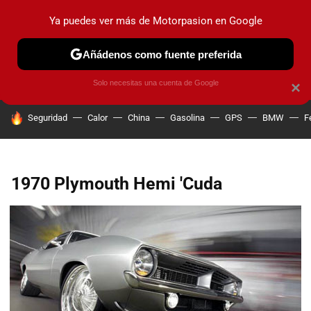
Ya puedes ver más de Motorpasion en Google
PRUEBAS
COCHES ELÉCTRICOS
OBSERVATORIO
F1
Añádenos como fuente preferida
Solo necesitas una cuenta de Google
×
HOY SE HABLA DE
Seguridad
Calor
China
Gasolina
GPS
BMW
F
1970 Plymouth Hemi 'Cuda