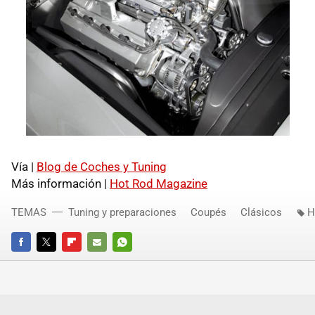
Vía |
Blog de Coches y Tuning
Más información |
Hot Rod Magazine
TEMAS
Tuning y preparaciones
Coupés
Clásicos
H
FACEBOOK
TWITTER
FLIPBOARD
E-
WHATSAPP
MAIL